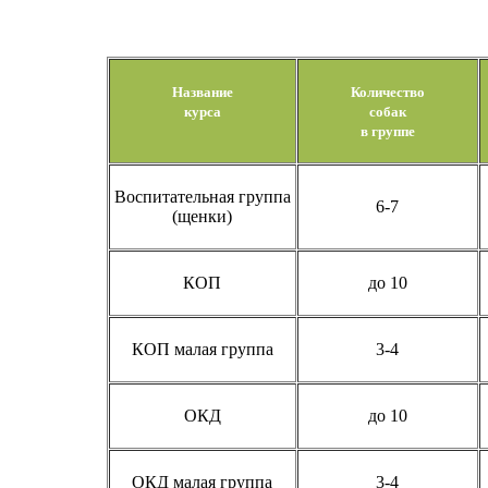
Название
Количество
курса
собак
в группе
Воспитательная группа
6-7
(щенки)
КОП
до 10
КОП малая группа
3-4
ОКД
до 10
ОКД малая группа
3-4